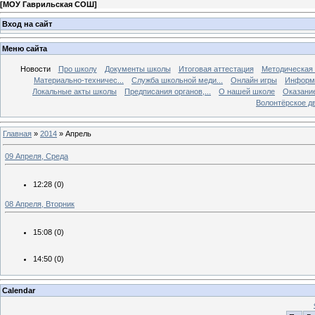
[
МОУ Гаврильская СОШ
]
Вход на сайт
Меню сайта
Новости
Про школу
Документы школы
Итоговая аттестация
Методическая
Материально-техничес...
Служба школьной меди...
Онлайн игры
Информа
Локальные акты школы
Предписания органов,...
О нашей школе
Оказание
Волонтёрское д
Главная
»
2014
»
Апрель
09 Апреля, Среда
12:28
(0)
08 Апреля, Вторник
15:08
(0)
14:50
(0)
Calendar