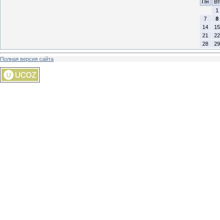
Пн
Вт
1
7
8
14
15
21
22
28
29
Полная версия сайта