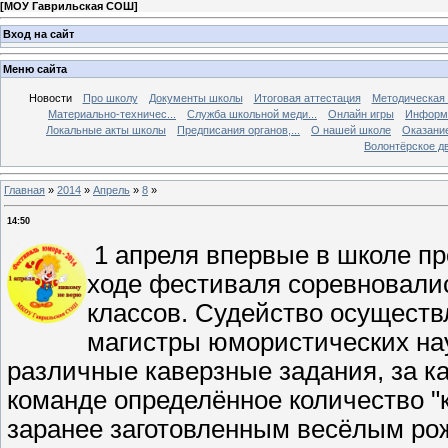
[
МОУ Гаврильская СОШ
]
Вход на сайт
Меню сайта
Новости
Про школу
Документы школы
Итоговая аттестация
Методическая
Материально-техничес...
Служба школьной меди...
Онлайн игры
Информа
Локальные акты школы
Предписания органов,...
О нашей школе
Оказание
Волонтёрское д
Главная
»
2014
»
Апрель
»
8
»
14:50
1 апреля впервые в школе пр
ходе фестиваля соревновалис
классов. Судейство осущест
магистры юмористических на
различные каверзные задания, за 
команде определённое количество "
заранее заготовленным весёлым ро