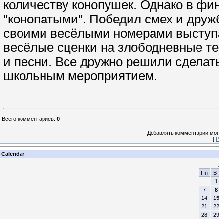
количеству конопушек. Однако в фи
"конопатыми". Победил смех и друж
своими весёлыми номерами выступа
весёлые сценки на злободневные те
и песни. Все дружно решили сдела
школьным мероприятием.
Всего комментариев
:
0
Добавлять комментарии могу
[
Р
Calendar
Пн
Вт
1
7
8
14
15
21
22
28
29