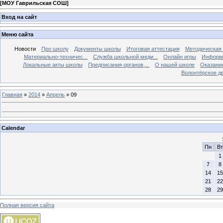
[
МОУ Гаврильская СОШ
]
Вход на сайт
Меню сайта
Новости
Про школу
Документы школы
Итоговая аттестация
Методическая
Материально-техничес...
Служба школьной меди...
Онлайн игры
Информа
Локальные акты школы
Предписания органов,...
О нашей школе
Оказание
Волонтёрское д
Главная
»
2014
»
Апрель
»
09
Calendar
Пн
Вт
1
7
8
14
15
21
22
28
29
Полная версия сайта