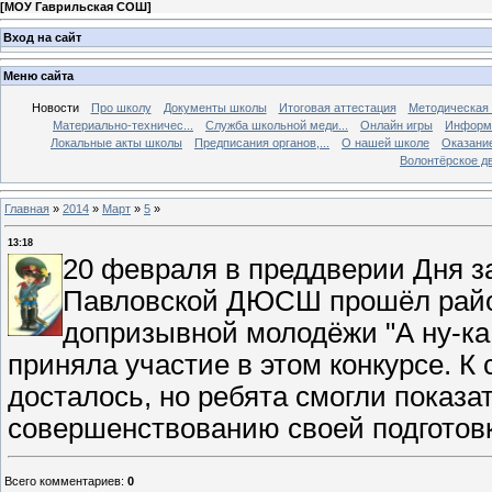
[
МОУ Гаврильская СОШ
]
Вход на сайт
Меню сайта
Новости
Про школу
Документы школы
Итоговая аттестация
Методическая
Материально-техничес...
Служба школьной меди...
Онлайн игры
Информа
Локальные акты школы
Предписания органов,...
О нашей школе
Оказание
Волонтёрское д
Главная
»
2014
»
Март
»
5
»
13:18
20 февраля в преддверии Дня 
Павловской ДЮСШ прошёл райо
допризывной молодёжи "А ну-ка
приняла участие в этом конкурсе. К
досталось, но ребята смогли показа
совершенствованию своей подготовк
Всего комментариев
:
0