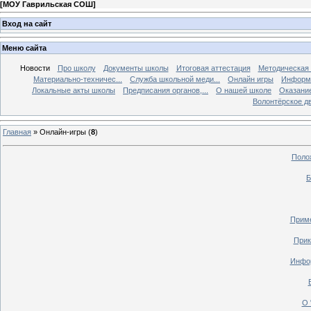
[
МОУ Гаврильская СОШ
]
Вход на сайт
Меню сайта
Новости
Про школу
Документы школы
Итоговая аттестация
Методическая
Материально-техничес...
Служба школьной меди...
Онлайн игры
Информа
Локальные акты школы
Предписания органов,...
О нашей школе
Оказание
Волонтёрское д
Главная
»
Онлайн-игры
(
8
)
Полож
Б
Приме
Прик
Инфор
О 