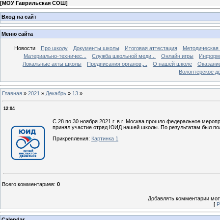
[
МОУ Гаврильская СОШ
]
Вход на сайт
Меню сайта
Новости
Про школу
Документы школы
Итоговая аттестация
Методическая
Материально-техничес...
Служба школьной меди...
Онлайн игры
Информа
Локальные акты школы
Предписания органов,...
О нашей школе
Оказание
Волонтёрское д
Главная
»
2021
»
Декабрь
»
13
»
12:04
С 28 по 30 ноября 2021 г. в г. Москва прошло федеральное мер
принял участие отряд ЮИД нашей школы. По результатам был по
Прикрепления
:
Картинка 1
Всего комментариев
:
0
Добавлять комментарии могу
[
Р
Calendar