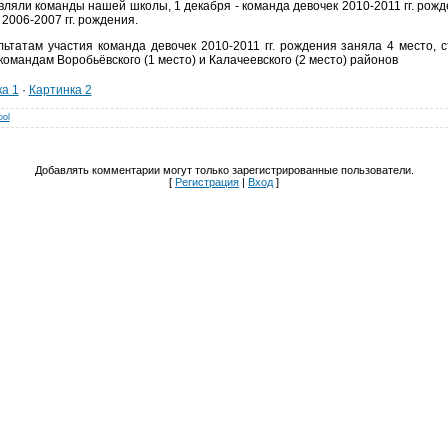
ляли команды нашей школы, 1 декабря - команда девочек 2010-2011 гг. рожд
2006-2007 гг. рождения.
льтатам участия команда девочек 2010-2011 гг. рождения заняла 4 место, с
командам Воробьёвского (1 место) и Калачеевского (2 место) районов
а 1
·
Картинка 2
ool
Добавлять комментарии могут только зарегистрированные пользователи.
[
Регистрация
|
Вход
]