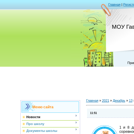
Главная
|
Регист
МОУ Га
При
Главная
»
2021
»
Декабрь
»
13
Меню сайта
11:51
Новости
Про школу
1 и 8 д
Документы школы
соревн