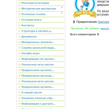
представ
Итоговая аттестация
девушек 
Методическая мастерская
По резу
Полезные ссылки
уступив 
Гостевая книга
Прикрепления
:
Картинк
Контакты
Просмотров
:
549
|
Добавил
:
gavrsch
Структура и органы у...
Всего комментариев
:
0
Документы
Материально-техничес...
Служба школьной меди...
Онлайн игры
Информация об органи...
Локальные акты школы
Предписания органов,...
Предписания органов,...
Локальные акты школы
Предписания органов,...
О нашей школе
Оказание платных обр...
Информация о доступе...