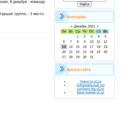
ения, 8 декабря - команда
таршая группа - 3 место,
Календарь
«
Декабрь 2021
»
Пн
Вт
Ср
Чт
Пт
Сб
Вс
1
2
3
4
5
6
7
8
9
10
11
12
13
14
15
16
17
18
19
20
21
22
23
24
25
26
27
28
29
30
31
Друзья сайта
Новости uCoz
Официальный чат
сообщества uCoz
База знаний uCoz