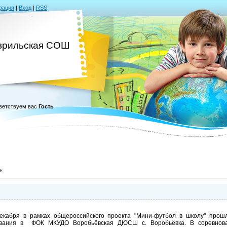
рация
|
Вход
|
RSS
врильская СОШ
ветствуем вас
Гость
»
екабря в рамках общероссийского проекта "Мини-футбол в школу" прош
ования в ФОК МКУДО Воробьёвская ДЮСШ с. Воробьёвка. В соревнова