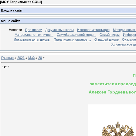
[
МОУ Гаврильская СОШ
]
Вход на сайт
Меню сайта
Новости
Про школу
Документы школы
Итоговая аттестация
Методическая
Материально-техничес...
Служба школьной меди...
Онлайн игры
Информа
Локальные акты школы
Предписания органов,...
О нашей школе
Оказание
Волонтёрское д
Главная
»
2021
»
Май
»
20
»
14:12
П
заместителя предсе
Алексея Гордеева к