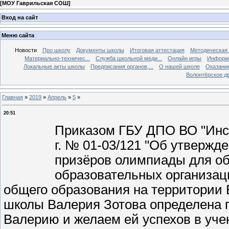
[
МОУ Гаврильская СОШ
]
Вход на сайт
Меню сайта
Новости
Про школу
Документы школы
Итоговая аттестация
Методическая
Материально-техничес...
Служба школьной меди...
Онлайн игры
Информа
Локальные акты школы
Предписания органов,...
О нашей школе
Оказание
Волонтёрское д
Главная
»
2019
»
Апрель
»
5
»
20:51
Приказом ГБУ ДПО ВО "Инст
г. № 01-03/121 "Об утвержд
призёров олимпиады для о
образовательных организац
общего образования на территории 
школы Валерия Зотова определена 
Валерию и желаем ей успехов в уче