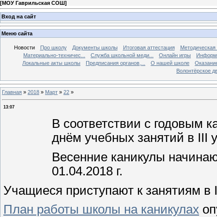
[
МОУ Гаврильская СОШ
]
Вход на сайт
Меню сайта
Новости
Про школу
Документы школы
Итоговая аттестация
Методическая
Материально-техничес...
Служба школьной меди...
Онлайн игры
Информа
Локальные акты школы
Предписания органов,...
О нашей школе
Оказание
Волонтёрское д
Главная
»
2018
»
Март
»
22
»
13:07
В соответствии с годовым 
днём учебных занятий в III 
Весенние каникулы начинаютс
01.04.2018 г.
Учащиеся приступают к занятиям в IV
План работы школы на каникулах
оп