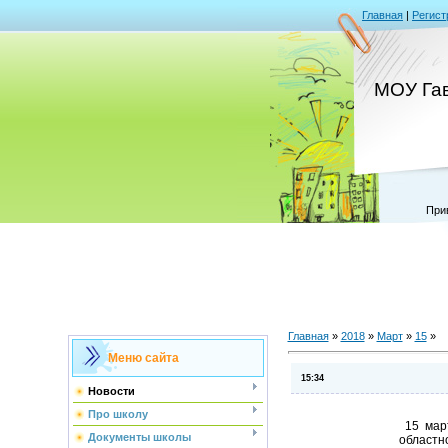
Главная
|
Регист
МОУ Га
При
Главная
»
2018
»
Март
»
15
»
Меню сайта
15:34
Новости
Про школу
15 март
Документы школы
областн