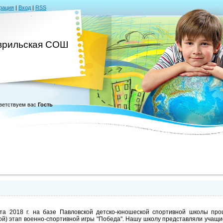
рация
|
Вход
|
RSS
врильская СОШ
ветствуем вас
Гость
а 2018 г. на базе Павловской детско-юношеской спортивной школы про
ой) этап военно-спортивной игры "Победа". Нашу школу представляли учащи