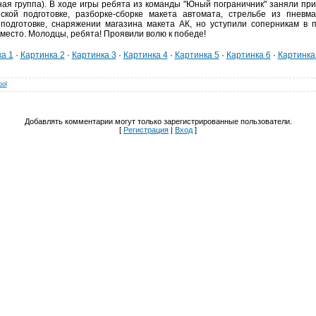
ная группа). В ходе игры ребята из команды "Юный пограничник" заняли при
ской подготовке, разборке-сборке макета автомата, стрельбе из пневмат
 подготовке, снаряжении магазина макета АК, но уступили соперникам в п
место. Молодцы, ребята! Проявили волю к победе!
а 1
·
Картинка 2
·
Картинка 3
·
Картинка 4
·
Картинка 5
·
Картинка 6
·
Картинка
ool
Добавлять комментарии могут только зарегистрированные пользователи.
[
Регистрация
|
Вход
]