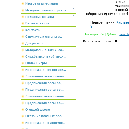
возраст
Итоговая аттестация
медицин
огневой
Методическая мастерская
общекомандном зачете 4 
Полезные ссылки
Прикрепления
:
Картинк
Гостевая книга
9
Контакты
Просмотров
:
794
|
Добавил
:
gavrsch
Структура и органы у...
Всего комментариев
:
0
Документы
Материально-техничес...
Служба школьной меди...
Онлайн игры
Информация об органи...
Локальные акты школы
Предписания органов,...
Предписания органов,...
Локальные акты школы
Предписания органов,...
О нашей школе
Оказание платных обр...
Информация о доступе...