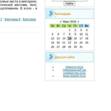
зовые места в викторине,
ической винтовке, беге,
одтягивании. В итоге - в
Календарь
 7
·
Картинка 8
·
Картинка
«
Март 2018
»
Пн
Вт
Ср
Чт
Пт
Сб
Вс
1
2
3
4
5
6
7
8
9
10
11
12
13
14
15
16
17
18
19
20
21
22
23
24
25
26
27
28
29
30
31
Друзья сайта
Новости uCoz
Официальный чат
сообщества uCoz
База знаний uCoz