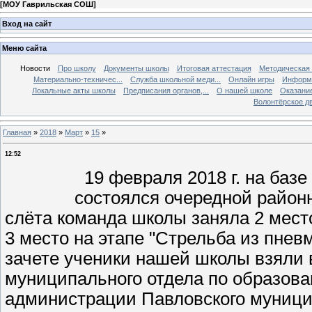
[
МОУ Гаврильская СОШ
]
Вход на сайт
Меню сайта
Новости
Про школу
Документы школы
Итоговая аттестация
Методическая
Материально-техничес...
Служба школьной меди...
Онлайн игры
Информа
Локальные акты школы
Предписания органов,...
О нашей школе
Оказание
Волонтёрское д
Главная
»
2018
»
Март
»
15
»
12:52
19 февраля 2018 г. на базе
состоялся очередной районн
слёта команда школы заняла 2 место
3 место на этапе "Стрельба из пне
зачете ученики нашей школы взяли 
муниципального отдела по образова
администрации Павловского муници