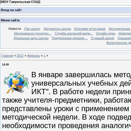
[
МОУ Гаврильская СОШ
]
Вход на сайт
Меню сайта
Новости
Про школу
Документы школы
Итоговая аттестация
Методическая
Материально-техничес...
Служба школьной меди...
Онлайн игры
Информа
Локальные акты школы
Предписания органов,...
О нашей школе
Оказание
Волонтёрское д
Главная
»
2017
»
Февраль
»
1
»
14:49
В январе завершилась мето
универсальных учебных дей
ИКТ". В работе недели прин
также учителя-предметники, работа
представлены уроки с применением 
методической недели. В ходе подве
необходимости проведения аналогич