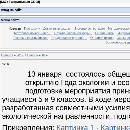
[
МОУ Гаврильская СОШ
]
Вход на сайт
Меню сайта
Новости
Про школу
Документы школы
Итоговая аттестация
Методическая
Материально-техничес...
Служба школьной меди...
Онлайн игры
Информа
Локальные акты школы
Предписания органов,...
О нашей школе
Оказание
Волонтёрское д
Главная
»
2017
»
Январь
»
16
»
15:36
13 января состоялось общеш
открытию Года экологии и ос
подготовке мероприятия прин
учащиеся 5 и 9 классов. В ходе ме
разработанная совместными усилиям
экологической направленности, подг
Прикрепления
:
Картинка 1
·
Картинк