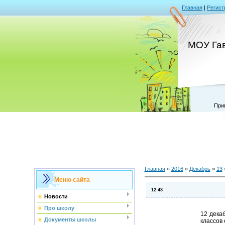
Главная
|
Регист
МОУ Га
При
Главная
»
2016
»
Декабрь
»
13
Меню сайта
12:43
Новости
Про школу
12 дека
Документы школы
классов