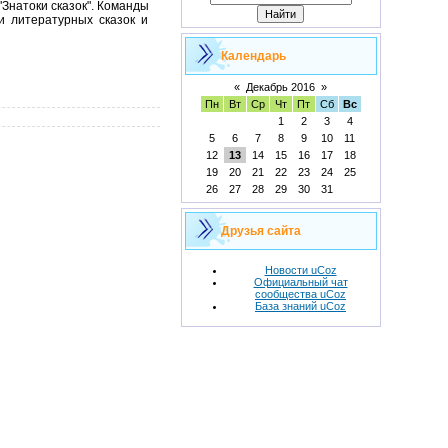
"Знатоки сказок". Команды
и литературных сказок и
Календарь
«
Декабрь 2016
»
Пн
Вт
Ср
Чт
Пт
Сб
Вс
1
2
3
4
5
6
7
8
9
10
11
12
13
14
15
16
17
18
19
20
21
22
23
24
25
26
27
28
29
30
31
Друзья сайта
Новости uCoz
Официальный чат
сообщества uCoz
База знаний uCoz