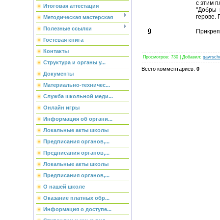
с этим п
Итоговая аттестация
"Добры 
герове.
Методическая мастерская
Полезные ссылки
Прикреп
Гостевая книга
Контакты
Просмотров
:
730
|
Добавил
:
gavrsch
Структура и органы у...
Всего комментариев
:
0
Документы
Материально-техничес...
Служба школьной меди...
Онлайн игры
Информация об органи...
Локальные акты школы
Предписания органов,...
Предписания органов,...
Локальные акты школы
Предписания органов,...
О нашей школе
Оказание платных обр...
Информация о доступе...