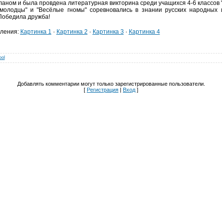
ланом и была провдена литературная викторина среди учащихся 4-6 классов 
молодцы" и "Весёлые гномы" соревновались в знании русских народных 
 Победила дружба!
ления
:
Картинка 1
·
Картинка 2
·
Картинка 3
·
Картинка 4
ool
Добавлять комментарии могут только зарегистрированные пользователи.
[
Регистрация
|
Вход
]