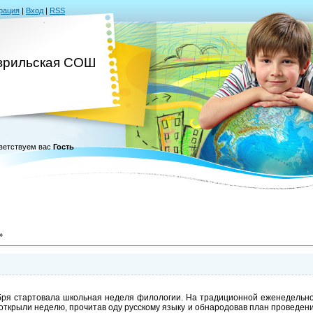
рация
|
Вход
|
RSS
врильская СОШ
ветствуем вас
Гость
»
бря стартовала школьная неделя филологии. На традиционной еженедельно
 открыли неделю, прочитав оду русскому языку и обнародовав план проведени