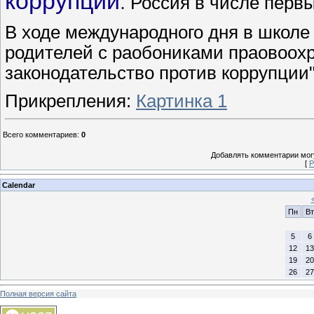
коррупции
.
Россия в числе первы
В ходе международного дня в школе
родителей с раобониками праовоохр
законодательство против коррупции
Прикрепления
:
Картинка 1
Всего комментариев
:
0
Добавлять комментарии могу
[
Р
Calendar
Пн
Вт
5
6
12
13
19
20
26
27
Полная версия сайта