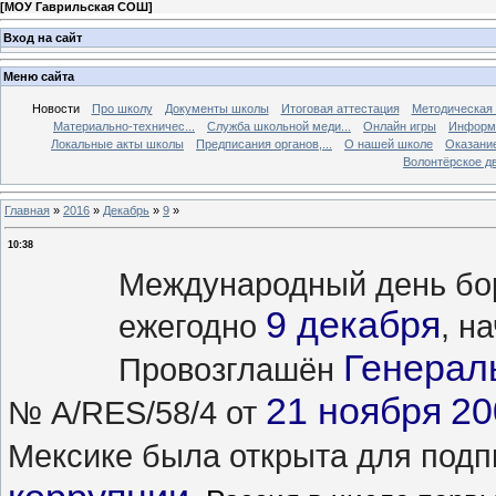
[
МОУ Гаврильская СОШ
]
Вход на сайт
Меню сайта
Новости
Про школу
Документы школы
Итоговая аттестация
Методическая
Материально-техничес...
Служба школьной меди...
Онлайн игры
Информа
Локальные акты школы
Предписания органов,...
О нашей школе
Оказание
Волонтёрское д
Главная
»
2016
»
Декабрь
»
9
»
10:38
Международный день бор
9 декабря
ежегодно
, н
Генерал
Провозглашён
21 ноября
20
№ A/RES/58/4 от
Мексике была открыта для под