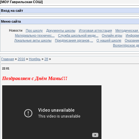
[
МОУ Гаврильская СОШ
]
Вход на сайт
Меню сайта
Новости
Про школу
Документы школы
Итоговая аттестация
Методическая
Материально-техничес...
Служба школьной меди...
Онлайн игры
Информа
Локальные акты школы
Предписания органов,...
О нашей школе
Оказание
Волонтёрское д
Главная
»
2016
»
Ноябрь
»
28
»
22:01
Поздравляем с Днём Мамы!!!