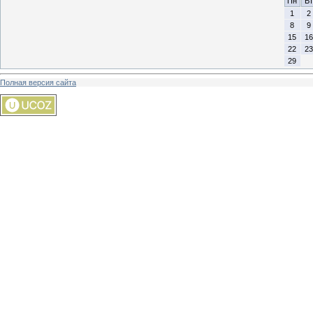
Пн
Вт
1
2
8
9
15
16
22
23
29
Полная версия сайта