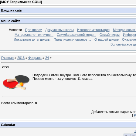
[
МОУ Гаврильская СОШ
]
Вход на сайт
Меню сайта
Новости
Про школу
Документы школы
Итоговая аттестация
Методическая
Материально-техничес...
Служба школьной меди...
Онлайн игры
Информа
Локальные акты школы
Предписания органов,...
О нашей школе
Оказание
Волонтёрское д
Главная
»
2016
»
Февраль
»
24
»
22:20
Подведены итоги внутришкольного первенства по настольному те
Первое место - за учеником 11 класса.
Всего комментариев
:
0
Добавлять комментарии могу
[
Р
Calendar