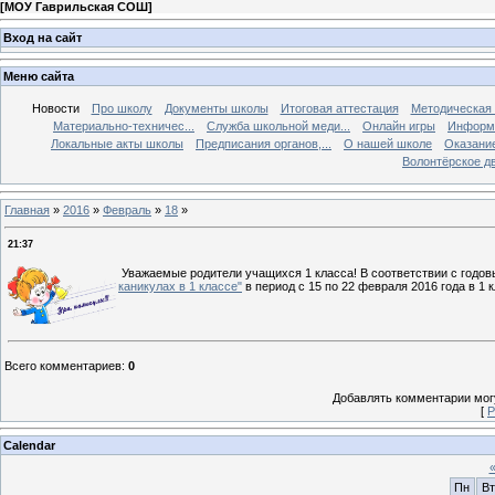
[
МОУ Гаврильская СОШ
]
Вход на сайт
Меню сайта
Новости
Про школу
Документы школы
Итоговая аттестация
Методическая
Материально-техничес...
Служба школьной меди...
Онлайн игры
Информа
Локальные акты школы
Предписания органов,...
О нашей школе
Оказание
Волонтёрское д
Главная
»
2016
»
Февраль
»
18
»
21:37
Уважаемые родители учащихся 1 класса! В соответствии с годо
каникулах в 1 классе"
в период с 15 по 22 февраля 2016 года в 
Всего комментариев
:
0
Добавлять комментарии могу
[
Р
Calendar
Пн
Вт