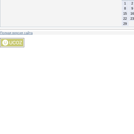
1
2
8
9
15
16
22
23
29
Полная версия сайта