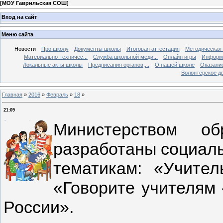
[
МОУ Гаврильская СОШ
]
Вход на сайт
Меню сайта
Новости
Про школу
Документы школы
Итоговая аттестация
Методическая
Материально-техничес...
Служба школьной меди...
Онлайн игры
Информа
Локальные акты школы
Предписания органов,...
О нашей школе
Оказание
Волонтёрское д
Главная
»
2016
»
Февраль
»
18
»
21:09
Министерством о
разработаны социал
тематикам: «Учител
«Говорите учителям 
России».