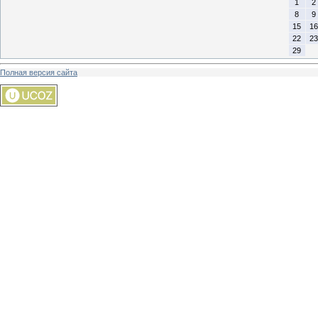
1
2
8
9
15
16
22
23
29
Полная версия сайта