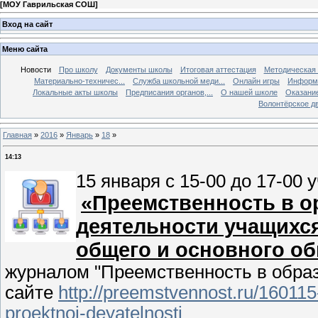
[
МОУ Гаврильская СОШ
]
Вход на сайт
Меню сайта
Новости
Про школу
Документы школы
Итоговая аттестация
Методическая
Материально-техничес...
Служба школьной меди...
Онлайн игры
Информа
Локальные акты школы
Предписания органов,...
О нашей школе
Оказание
Волонтёрское д
Главная
»
2016
»
Январь
»
18
»
14:13
15 января с 15-00 до 17-00
«Преемственность в о
деятельности учащихс
общего и основного о
журналом "Преемственность в обра
сайте
http://preemstvennost.ru/160115
proektnoj-deyatelnosti