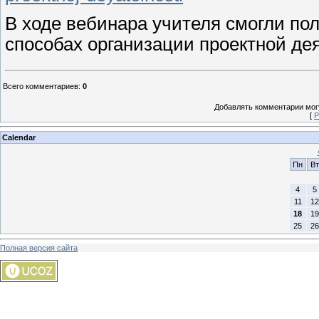
В ходе вебинара учителя смогли п
способах организации проектной де
Всего комментариев
:
0
Добавлять комментарии могу
[
Р
Calendar
Пн
Вт
4
5
11
12
18
19
25
26
Полная версия сайта