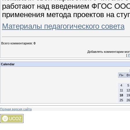
работают над введением ФГОС ООО 
применения метода проектов на сту
Материалы педагогического совета
Всего комментариев
:
0
Добавлять комментарии могу
[
Р
Calendar
Пн
Вт
4
5
11
12
18
19
25
26
Полная версия сайта