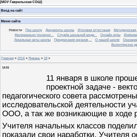
[
МОУ Гаврильская СОШ
]
Вход на сайт
Меню сайта
Новости
Про школу
Документы школы
Итоговая аттестация
Методическая
Материально-техничес...
Служба школьной меди...
Онлайн игры
Информа
Локальные акты школы
Предписания органов,...
О нашей школе
Оказание
Волонтёрское д
Главная
»
2016
»
Январь
»
18
»
14:01
11 января в школе проше
проектной задаче - векто
педагогического совета рассмотрен
исследовательской деятельности у
ООО, а так же возникающие в ходе 
Учителя начальных классов подели
показали свои наработки. Учителя 