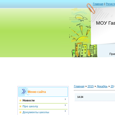
Главная
|
Регист
МОУ Га
При
Главная
»
2015
»
Декабрь
»
29
Меню сайта
14:24
Новости
Про школу
Документы школы