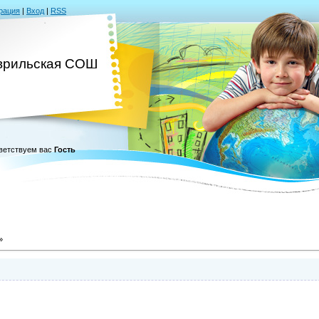
рация
|
Вход
|
RSS
врильская СОШ
ветствуем вас
Гость
»