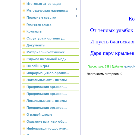
Итоговая аттестация
Методическая мастерская
Ко
Полезные ссылки
Гостевая книга
От теплых улыбок 
Контакты
Структура и органы у...
И пусть благосклон
Документы
Даря пару крыльев 
Материально-техничес...
Служба школьной меди...
Онлайн игры
Просмотров
:
938
|
Добавил
:
gavrsch
Информация об органи...
Всего комментариев
:
0
Локальные акты школы
Предписания органов,...
Предписания органов,...
Локальные акты школы
Предписания органов,...
О нашей школе
Оказание платных обр...
Информация о доступе...