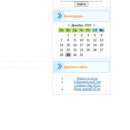
Календарь
«
Декабрь 2015
»
Пн
Вт
Ср
Чт
Пт
Сб
Вс
1
2
3
4
5
6
7
8
9
10
11
12
13
14
15
16
17
18
19
20
21
22
23
24
25
26
27
28
29
30
31
Друзья сайта
Новости uCoz
Официальный чат
сообщества uCoz
База знаний uCoz