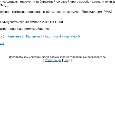
и кандидаты знакомили избирателей со своей программой, намечали пути 
РМиД.
ельная комиссия признала выборы состоявшимися. Президентом РМиД н
МиД состоится 30 октября 2015 г. в 12-00.
рикреплены к данному сообщению.
а 1
·
Картинка 2
·
Картинка 3
·
Картинка 4
·
Картинка 5
hool
Добавлять комментарии могут только зарегистрированные пользователи.
[
Регистрация
|
Вход
]