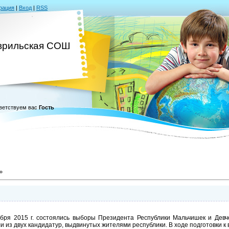
рация
|
Вход
|
RSS
врильская СОШ
ветствуем вас
Гость
»
бря 2015 г. состоялись выборы Президента Республики Мальчишек и Девч
и из двух кандидатур, выдвинутых жителями республики. В ходе подготовки к