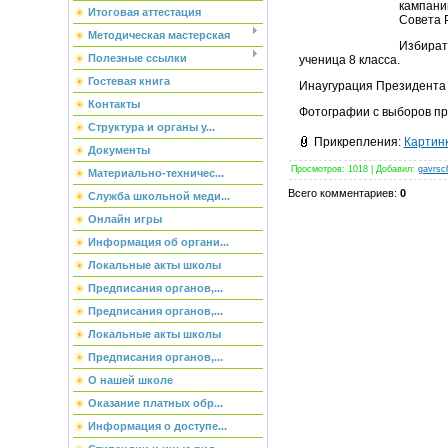
кампани
Итоговая аттестация
Совета 
Методическая мастерская
Избират
Полезные ссылки
ученица 8 класса.
Гостевая книга
Инаугурация Президента Р
Контакты
Фотографии с выборов п
Структура и органы у...
Прикрепления
:
Картинк
Документы
Просмотров
:
1018
|
Добавил
:
gavrsc
Материально-техничес...
Всего комментариев
:
0
Служба школьной меди...
Онлайн игры
Информация об органи...
Локальные акты школы
Предписания органов,...
Предписания органов,...
Локальные акты школы
Предписания органов,...
О нашей школе
Оказание платных обр...
Информация о доступе...