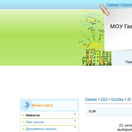
Главная
|
Регист
МОУ Га
При
Главная
»
2015
»
Октябрь
»
28
Меню сайта
11:29
Новости
Про школу
23 октя
Документы школы
выбирал