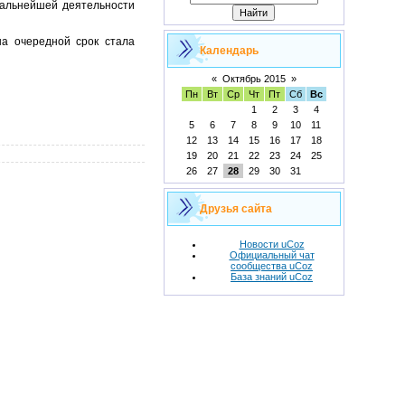
дальнейшей деятельности
а очередной срок стала
Календарь
«
Октябрь 2015
»
Пн
Вт
Ср
Чт
Пт
Сб
Вс
1
2
3
4
5
6
7
8
9
10
11
12
13
14
15
16
17
18
19
20
21
22
23
24
25
26
27
28
29
30
31
Друзья сайта
Новости uCoz
Официальный чат
сообщества uCoz
База знаний uCoz