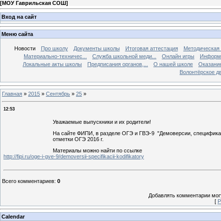
[
МОУ Гаврильская СОШ
]
Вход на сайт
Меню сайта
Новости
Про школу
Документы школы
Итоговая аттестация
Методическая
Материально-техничес...
Служба школьной меди...
Онлайн игры
Информа
Локальные акты школы
Предписания органов,...
О нашей школе
Оказание
Волонтёрское д
Главная
»
2015
»
Сентябрь
»
25
»
12:53
Уважаемые выпускники и их родители!
На сайте ФИПИ, в разделе ОГЭ и ГВЭ-9 "Демоверсии, специфика
отметки ОГЭ 2016 г.
Материалы можно найти по ссылке
http://fipi.ru/oge-i-gve-9/demoversii-specifikacii-kodifikatory
Всего комментариев
:
0
Добавлять комментарии могу
[
Р
Calendar