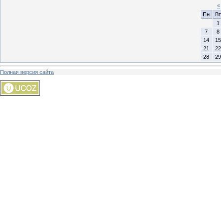
«
Пн
Вт
1
7
8
14
15
21
22
28
29
Полная версия сайта