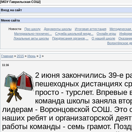
[
МОУ Гаврильская СОШ
]
Вход на сайт
Меню сайта
Новости
Про школу
Документы школы
Итоговая аттестация
Методическая
Материально-техничес...
Служба школьной меди...
Онлайн игры
Информа
Локальные акты школы
Предписания органов,...
О нашей школе
Оказание
Волонтёрское д
Главная
»
2015
»
Июнь
»
3
»
11:16
2 июня закончились 39-е р
пешеходных дистанциях с
просто - турслет. Впревые 
команда школы заняла втор
лидерам - Воронцовской СОШ. Это с
наших ребят и организаторской дея
работы команды - семь грамот. Поз