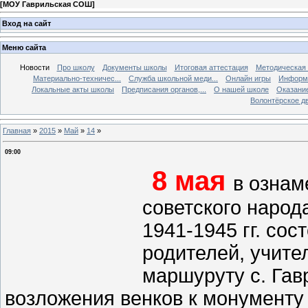
[
МОУ Гаврильская СОШ
]
Вход на сайт
Меню сайта
Новости
Про школу
Документы школы
Итоговая аттестация
Методическая
Материально-техничес...
Служба школьной меди...
Онлайн игры
Информа
Локальные акты школы
Предписания органов,...
О нашей школе
Оказание
Волонтёрское д
Главная
»
2015
»
Май
»
14
»
09:00
8 мая
в ознам
советского народ
1941-1945 гг. со
родителей, учите
маршуруту с. Гав
возложения венков к монументу