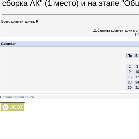
сборка АК" (1 место) и на этапе "Об
Всего комментариев
:
0
Добавлять комментарии могу
[
Р
Calendar
Пн
Вт
2
3
9
10
16
17
23
24
30
31
Полная версия сайта