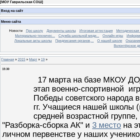
[
МОУ Гаврильская СОШ
]
Вход на сайт
Меню сайта
Новости
Про школу
Документы школы
Итоговая аттестация
Методическая
Материально-техничес...
Служба школьной меди...
Онлайн игры
Информа
Локальные акты школы
Предписания органов,...
О нашей школе
Оказание
Волонтёрское д
Главная
»
2015
»
Март
»
19
»
15:30
17 марта на базе МКОУ ДО
этап военно-спортивной иг
Победы советского народа 
гг. Учащиеся нашей школы 
средней возрастной группе,
"Разборка-сборка АК" и
3 место
на э
личном первенстве у наших ученико