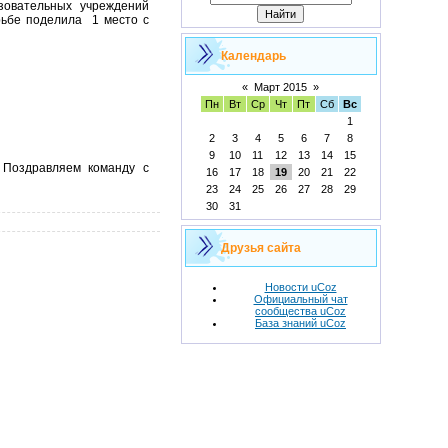
зовательных учреждений
рьбе поделила 1 место с
Календарь
«
Март 2015
»
Пн
Вт
Ср
Чт
Пт
Сб
Вс
1
2
3
4
5
6
7
8
9
10
11
12
13
14
15
" Поздравляем команду с
16
17
18
19
20
21
22
23
24
25
26
27
28
29
30
31
Друзья сайта
Новости uCoz
Официальный чат
сообщества uCoz
База знаний uCoz