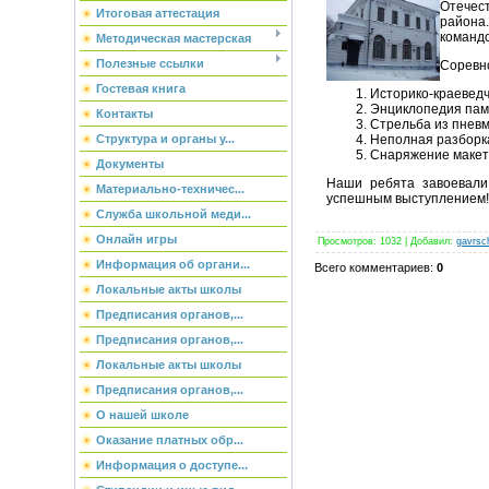
Отечес
Итоговая аттестация
района.
команд
Методическая мастерская
Полезные ссылки
Соревн
Гостевая книга
Историко-краеведч
Энциклопедия пам
Контакты
Стрельба из пневм
Неполная разборк
Структура и органы у...
Снаряжение макет
Документы
Наши ребята завоевали 
Материально-техничес...
успешным выступлением!
Служба школьной меди...
Онлайн игры
Просмотров
:
1032
|
Добавил
:
gavrsc
Информация об органи...
Всего комментариев
:
0
Локальные акты школы
Предписания органов,...
Предписания органов,...
Локальные акты школы
Предписания органов,...
О нашей школе
Оказание платных обр...
Информация о доступе...