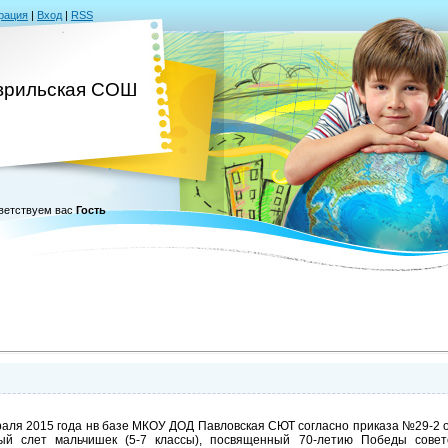
рация
|
Вход
|
RSS
врильская СОШ
ветствуем вас
Гость
аля 2015 года нв базе МКОУ ДОД Павловская СЮТ согласно приказа №29-2 от
ый слет мальчишек (5-7 классы), посвященный 70-летию Победы совет