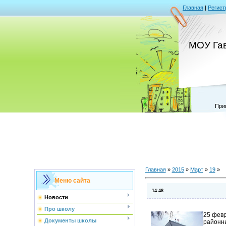
Главная
|
Регист
МОУ Га
При
Главная
»
2015
»
Март
»
19
»
Меню сайта
14:48
Новости
Про школу
25 февр
Документы школы
районн