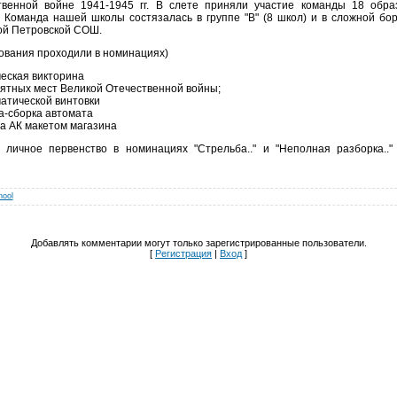
твенной войне 1941-1945 гг. В слете приняли участие команды 18 обра
 Команда нашей школы состязалась в группе "В" (8 школ) и в сложной бо
ой Петровской СОШ.
ования проходили в номинациях)
еская викторина
ятных мест Великой Отечественной войны;
атической винтовки
а-сборка автомата
а АК макетом магазина
личное первенство в номинациях "Стрельба.." и "Неполная разборка..
hool
Добавлять комментарии могут только зарегистрированные пользователи.
[
Регистрация
|
Вход
]