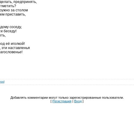
делать, предпринять,
отметить?
ружно за столом
ем приставить,
дому соседу,
и беседу!
еть,
од её иголкой!
, эти наставленья
агословенье!
hool
Добавлять комментарии могут только зарегистрированные пользователи.
[
Регистрация
|
Вход
]