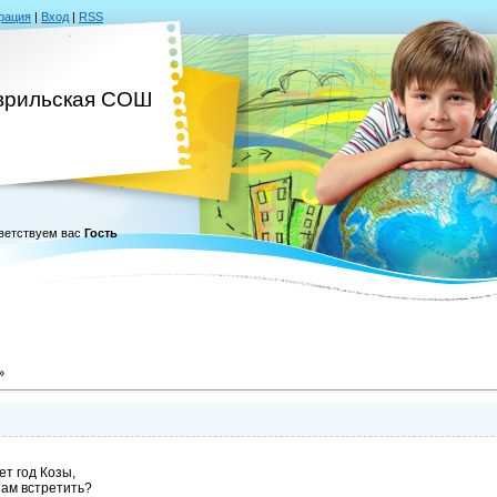
рация
|
Вход
|
RSS
врильская СОШ
ветствуем вас
Гость
»
т год Козы,
нам встретить?