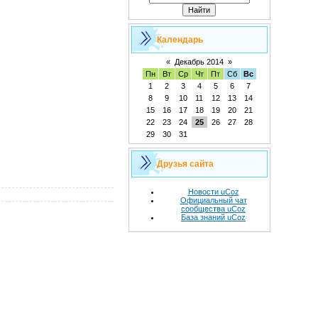
Календарь
«
Декабрь 2014
»
Пн
Вт
Ср
Чт
Пт
Сб
Вс
1
2
3
4
5
6
7
8
9
10
11
12
13
14
15
16
17
18
19
20
21
22
23
24
25
26
27
28
29
30
31
Друзья сайта
Новости uCoz
Официальный чат
сообщества uCoz
База знаний uCoz