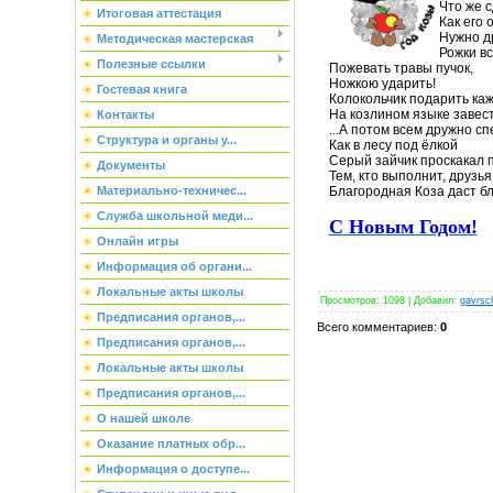
Что же с
Итоговая аттестация
Как его 
Нужно д
Методическая мастерская
Рожки вс
Полезные ссылки
Пожевать травы пучок,
Ножкою ударить!
Гостевая книга
Колокольчик подарить каж
На козлином языке завест
Контакты
...А потом всем дружно сп
Структура и органы у...
Как в лесу под ёлкой
Серый зайчик проскакал п
Документы
Тем, кто выполнит, друзья
Благородная Коза даст бл
Материально-техничес...
Служба школьной меди...
С Новым Годом!
Онлайн игры
Информация об органи...
Локальные акты школы
Просмотров
:
1098
|
Добавил
:
gavrsc
Предписания органов,...
Всего комментариев
:
0
Предписания органов,...
Локальные акты школы
Предписания органов,...
О нашей школе
Оказание платных обр...
Информация о доступе...