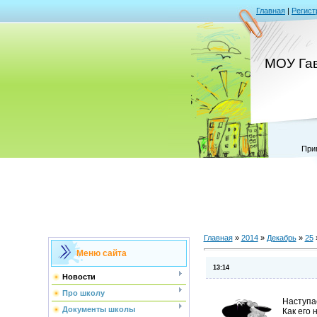
Главная
|
Регист
МОУ Га
При
Главная
»
2014
»
Декабрь
»
25
Меню сайта
13:14
Новости
Про школу
Наступае
Документы школы
Как его 