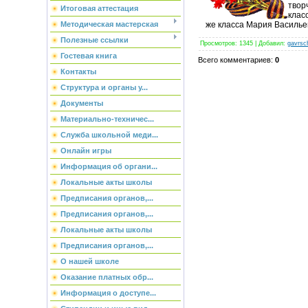
твор
Итоговая аттестация
клас
же класса Мария Василье
Методическая мастерская
Полезные ссылки
Просмотров
:
1345
|
Добавил
:
gavrsc
Гостевая книга
Всего комментариев
:
0
Контакты
Структура и органы у...
Документы
Материально-техничес...
Служба школьной меди...
Онлайн игры
Информация об органи...
Локальные акты школы
Предписания органов,...
Предписания органов,...
Локальные акты школы
Предписания органов,...
О нашей школе
Оказание платных обр...
Информация о доступе...