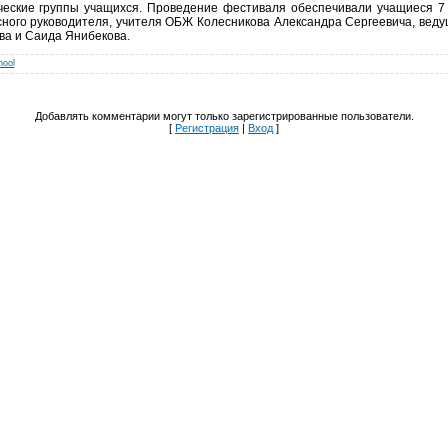
ческие группы учащихся. Проведение фестиваля обеспечивали учащиеся 7 
сного руководителя, учителя ОБЖ Колесникова Александра Сергеевича, вед
ва и Саида Янибекова.
hool
Добавлять комментарии могут только зарегистрированные пользователи.
[
Регистрация
|
Вход
]