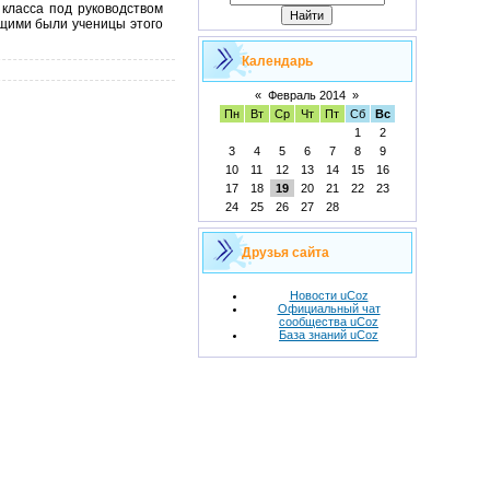
класса под руководством
ущими были ученицы этого
Календарь
«
Февраль 2014
»
Пн
Вт
Ср
Чт
Пт
Сб
Вс
1
2
3
4
5
6
7
8
9
10
11
12
13
14
15
16
17
18
19
20
21
22
23
24
25
26
27
28
Друзья сайта
Новости uCoz
Официальный чат
сообщества uCoz
База знаний uCoz