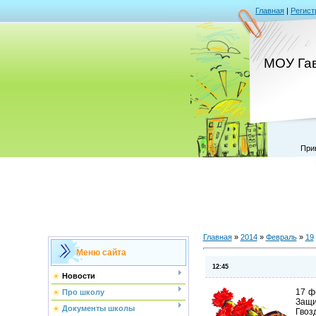
Главная
|
Регист
МОУ Га
При
Главная
»
2014
»
Февраль
»
19
Меню сайта
12:45
Новости
17 ф
Про школу
Защи
Документы школы
Гвоз