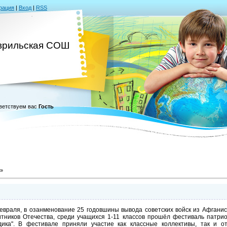
рация
|
Вход
|
RSS
врильская СОШ
ветствуем вас
Гость
»
евраля, в озанменование 25 годовшины вывода советских войск из Афгани
тников Отечества, среди учащихся 1-11 классов прошёл фестиваль патрио
дика". В фестивале приняли участие как классные коллективы, так и 