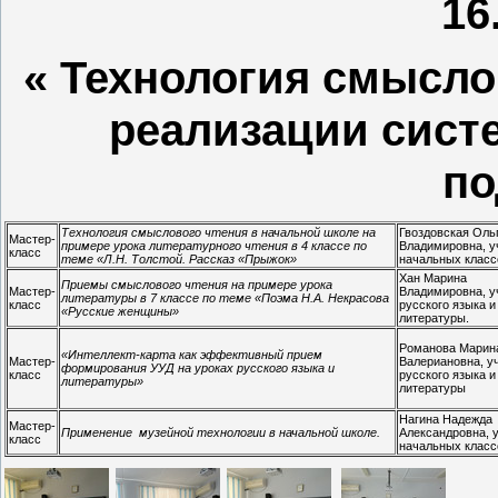
16
« Технология смысло
реализации сист
по
Технология смыслового чтения в начальной школе на
Гвоздовская Оль
Мастер-
примере урока литературного чтения в 4 классе по
Владимировна, у
класс
теме «Л.Н. Толстой. Рассказ «Прыжок»
начальных класс
Хан Марина
Приемы смыслового чтения на примере урока
Мастер-
Владимировна, у
литературы в 7 классе по теме «Поэма Н.А. Некрасова
класс
русского языка и
«Русские женщины»
литературы.
Романова Марин
«Интеллект-карта как эффективный прием
Мастер-
Валериановна, у
формирования УУД на уроках русского языка и
класс
русского языка и
литературы»
литературы
Нагина Надежда
Мастер-
Применение музейной технологии в начальной школе.
Александровна, 
класс
начальных класс