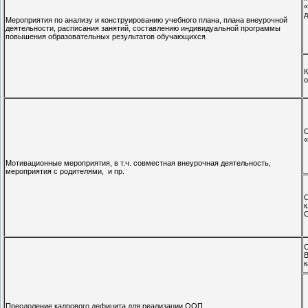
«
д
Мероприятия по анализу и конструированию учебного плана, плана внеурочной
деятельности, расписания занятий, составлению индивидуальной программы
повышения образовательных результатов обучающихся
К
о
«
Мотивационные мероприятия, в т.ч. совместная внеурочная деятельность,
мероприятия с родителями, и пр.
О
к
С
к
Преодоление кадрового дефицита для реализации ООП