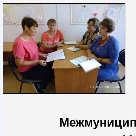
Межмуницип