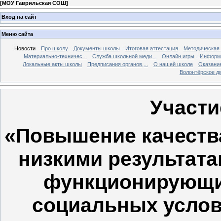
[
МОУ Гаврильская СОШ
]
Вход на сайт
Меню сайта
Новости
Про школу
Документы школы
Итоговая аттестация
Методическая
Материально-техничес...
Служба школьной меди...
Онлайн игры
Информа
Локальные акты школы
Предписания органов,...
О нашей школе
Оказание
Волонтёрское д
Участи
«Повышение качества
низкими результата
функционирующи
социальных услов