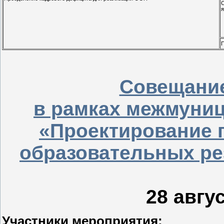
С
я
П
Совещание
в рамках межмуниц
«Проектирование
образовательных ре
28 авгу
Участники мероприятия: