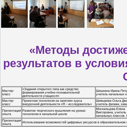
«Методы достиж
результатов в услов
«Задания открытого типа как средство
Мастер-
Шишкина Ирина Петр
формирования учебно-познавательной
класс
учитель начальных 
деятельности учащихся»
Мастер-
Проектная технология на занятиях курса
Шевырева Ольга Дми
класс
внеурочной деятельности «Я – исследователь»
учитель физики, хим
Москальцова Елена
Презентация
Развитие творческого мышления на уроках
Викторовна, учитель
опыта
технологии в начальной школе
начальных классов. I
Презентация
Использование возможностей цифровых ресурсов в образовательном 
опыта