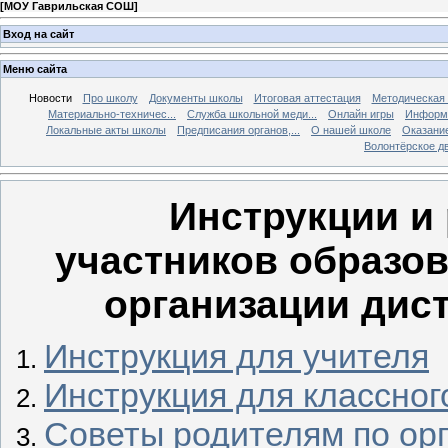
[
МОУ Гаврильская СОШ
]
Вход на сайт
Меню сайта
Новости
Про школу
Документы школы
Итоговая аттестация
Методическая
Материально-техничес...
Служба школьной меди...
Онлайн игры
Информа
Локальные акты школы
Предписания органов,...
О нашей школе
Оказание
Волонтёрское д
Инструкции и
участников образо
организации дис
Инструкция для учителя
Инструкция для классног
Советы родителям по ор