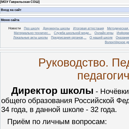
[
МОУ Гаврильская СОШ
]
Вход на сайт
Меню сайта
Новости
Про школу
Документы школы
Итоговая аттестация
Методическая
Материально-техничес...
Служба школьной меди...
Онлайн игры
Информа
Локальные акты школы
Предписания органов,...
О нашей школе
Оказание
Волонтёрское д
Руководство. Пе
педагогич
Директор школы
- Ночёвки
общего образования Российской Фед
34 года, в данной школе - 32 года.
Приём по личным вопросам: